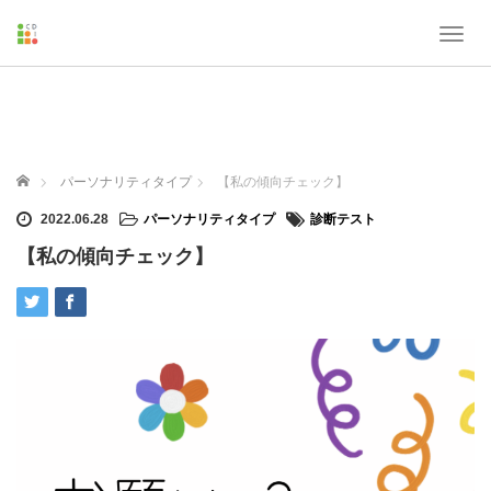
T
o
g
g
l
e
n
ホーム
パーソナリティタイプ
【私の傾向チェック】
a
v
2022.06.28
パーソナリティタイプ
診断テスト
i
【私の傾向チェック】
g
a
t
i
o
n