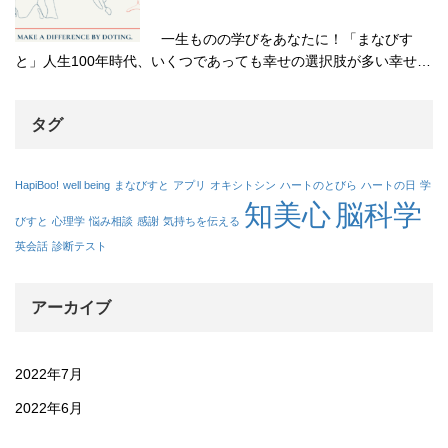
一生ものの学びをあなたに！「まなびす
と」人生100年時代、いくつであっても幸せの選択肢が多い幸せ…
タグ
HapiBoo!
well being
まなびすと
アプリ
オキシトシン
ハートのとびら
ハートの日
学
知美心
脳科学
びすと
心理学
悩み相談
感謝
気持ちを伝える
英会話
診断テスト
アーカイブ
2022年7月
2022年6月